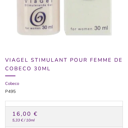
VIAGEL STIMULANT POUR FEMME DE
COBECO 30ML
Cobeco
P495
PRIX
16,00 €
HABITUEL
Prix
par
5,33 €
/
10ml
unitaire