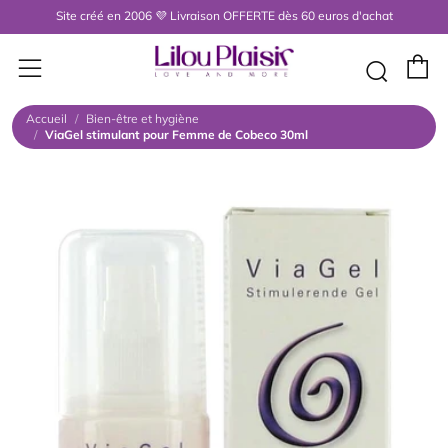
Site créé en 2006 💜 Livraison OFFERTE dès 60 euros d'achat
P
Menu
Rech
Accueil
/
Bien-être et hygiène
/
ViaGel stimulant pour Femme de Cobeco 30ml