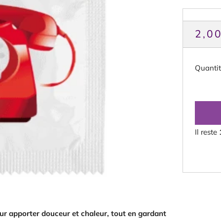
PRI
2,0
HAB
Quanti
Il reste
ur apporter douceur et chaleur, tout en gardant