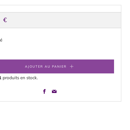
X
0 €
ITUEL
té
AJOUTER AU PANIER
1
produits en stock.
Facebook
Email