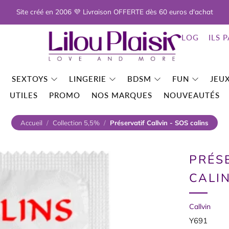
Site créé en 2006 💜 Livraison OFFERTE dès 60 euros d'achat
BLOG
ILS 
SEXTOYS
LINGERIE
BDSM
FUN
JEUX
UTILES
PROMO
NOS MARQUES
NOUVEAUTÉS
Accueil
/
Collection 5,5%
/
Préservatif Callvin - SOS calins
PRÉS
CALI
Callvin
Y691