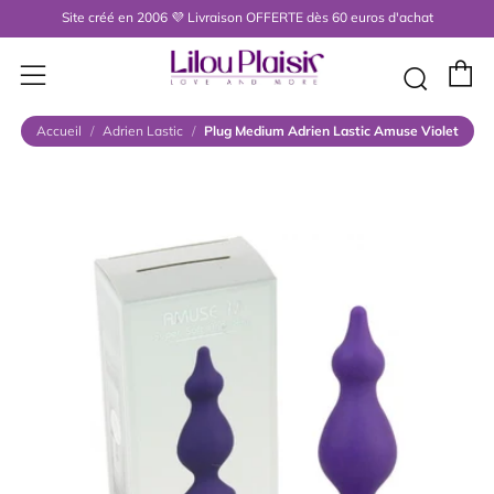
Site créé en 2006 💜 Livraison OFFERTE dès 60 euros d'achat
P
Menu
Rech
Accueil
/
Adrien Lastic
/
Plug Medium Adrien Lastic Amuse Violet