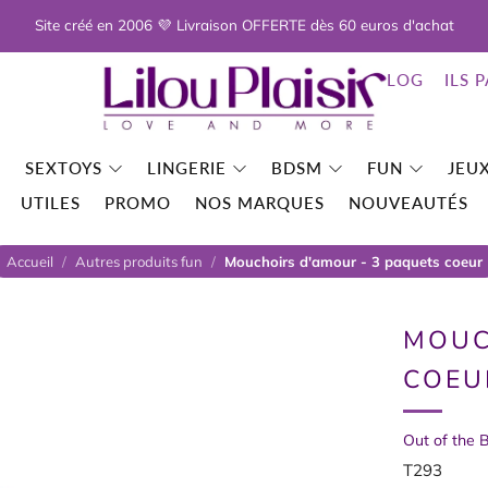
Site créé en 2006 💜 Livraison OFFERTE dès 60 euros d'achat
BLOG
ILS 
SEXTOYS
LINGERIE
BDSM
FUN
JEUX
UTILES
PROMO
NOS MARQUES
NOUVEAUTÉS
Accueil
/
Autres produits fun
/
Mouchoirs d'amour - 3 paquets coeur
MOUC
COEU
Out of the
T293