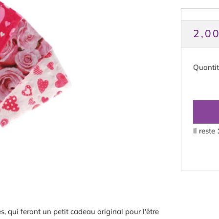
PRI
2,0
HAB
Quanti
Il reste
 qui feront un petit cadeau original pour l'être