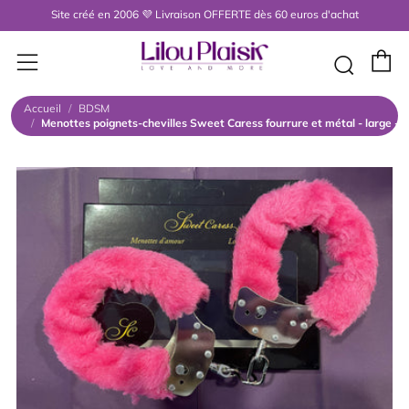
Site créé en 2006 💜 Livraison OFFERTE dès 60 euros d'achat
P
Menu
Rech
Accueil
/
BDSM
/
Menottes poignets-chevilles Sweet Caress fourrure et métal - large - 