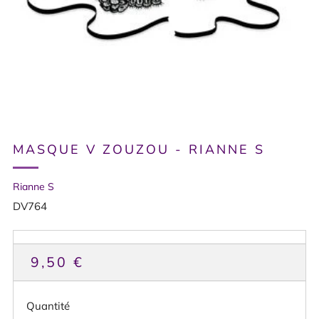
MASQUE V ZOUZOU - RIANNE S
Rianne S
DV764
PRIX
9,50 €
HABITUEL
Quantité