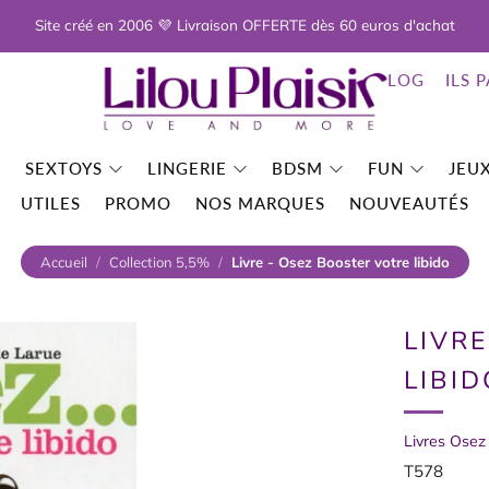
Site créé en 2006 💜 Livraison OFFERTE dès 60 euros d'achat
BLOG
ILS 
SEXTOYS
LINGERIE
BDSM
FUN
JEUX
UTILES
PROMO
NOS MARQUES
NOUVEAUTÉS
Accueil
/
Collection 5,5%
/
Livre - Osez Booster votre libido
LIVR
LIBID
Livres Osez
T578