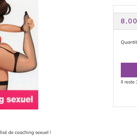
PRI
8,0
HAB
Quanti
Il reste
isé de coaching sexuel !