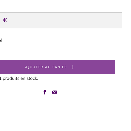
X
0 €
ITUEL
té
AJOUTER AU PANIER
1
produits en stock.
Facebook
Email