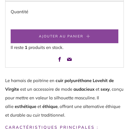
HABITUEL
Quantité
AJOUTER AU PANIER
Il reste
1
produits en stock.
Facebook
Email
Le
harnais de poitrine en
cuir polyuréthane Lovehit
de
Virgite
est un accessoire de mode
audacieux
et
sexy
, conçu
pour mettre en valeur la silhouette masculine. Il
allie
esthétique
et
éthique
, offrant une alternative éthique
et durable au cuir traditionnel.
CARACTÉRISTIQUES PRINCIPALES :