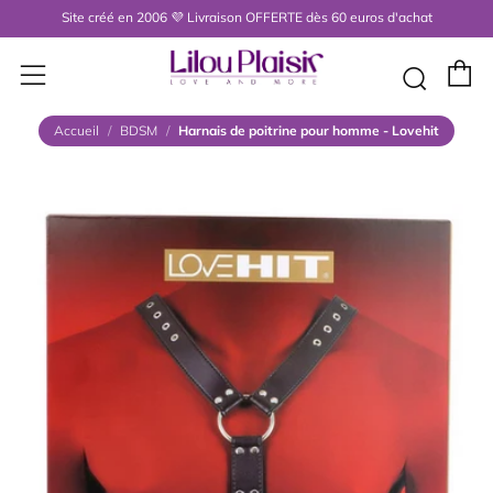
Site créé en 2006 💜 Livraison OFFERTE dès 60 euros d'achat
P
Menu
Rech
Accueil
/
BDSM
/
Harnais de poitrine pour homme - Lovehit