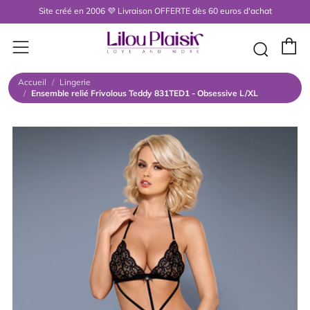
Site créé en 2006 💜 Livraison OFFERTE dès 60 euros d'achat
P
Menu
Rech
Accueil
/
Lingerie
/
Ensemble relié Frivolous Teddy 831TED1 - Obsessive L/XL