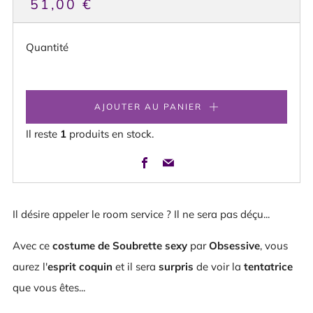
PRIX
51,00 €
HABITUEL
Quantité
AJOUTER AU PANIER
Il reste
1
produits en stock.
Facebook
Email
Il désire appeler le room service ? Il ne sera pas déçu...
Avec ce
costume de Soubrette sexy
par
Obsessive
, vous
aurez l'
esprit coquin
et il sera
surpris
de voir la
tentatrice
que vous êtes...