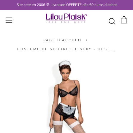
Site créé en 2006 💜 Livraison OFFERTE dès 60 euros d'achat
P
Menu
Rech
PAGE D'ACCUEIL
COSTUME DE SOUBRETTE SEXY - OBSE...