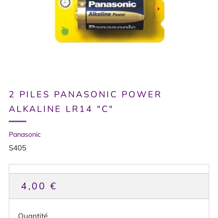
2 PILES PANASONIC POWER
ALKALINE LR14 "C"
Panasonic
S405
PRIX
4,00 €
HABITUEL
Quantité