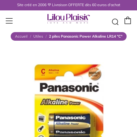
Site créé en 2006 💜 Livraison OFFERTE dès 60 euros d'achat
P
Menu
Rech
Accueil
/
Utiles
/
2 piles Panasonic Power Alkaline LR14 "C"