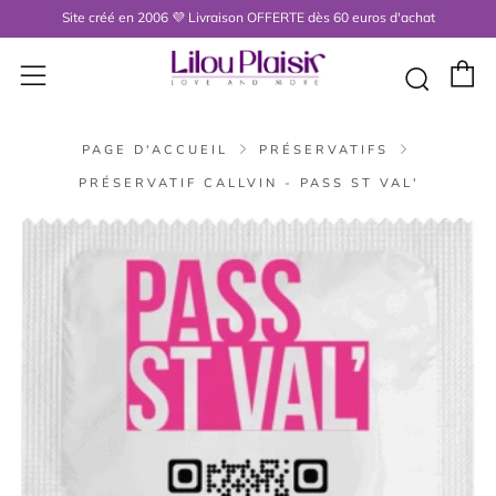
Site créé en 2006 💜 Livraison OFFERTE dès 60 euros d'achat
P
Menu
Rech
PAGE D'ACCUEIL
PRÉSERVATIFS
PRÉSERVATIF CALLVIN - PASS ST VAL'