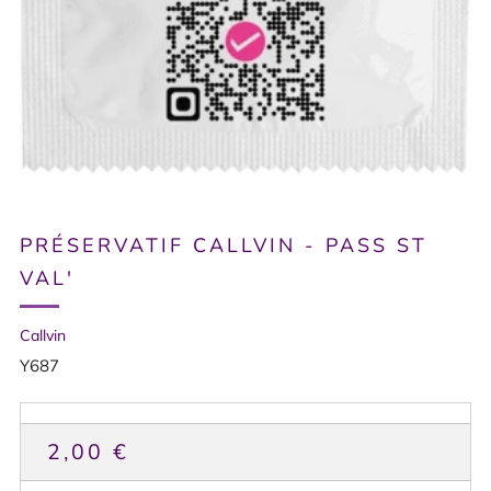
PRÉSERVATIF CALLVIN - PASS ST
VAL'
Callvin
Y687
PRIX
2,00 €
HABITUEL